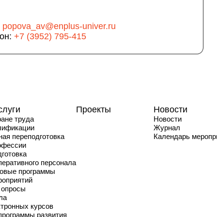
:
popova_av@enplus-univer.ru
он:
+7 (3952) 795-415
слуги
Проекты
Новости
ране труда
Новости
лификации
Журнал
ая переподготовка
Календарь меропр
офессии
дготовка
перативного персонала
повые программы
роприятий
 опросы
ла
ктронных курсов
программы развития