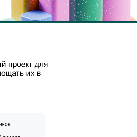
ий проект для
лощать их в
иков