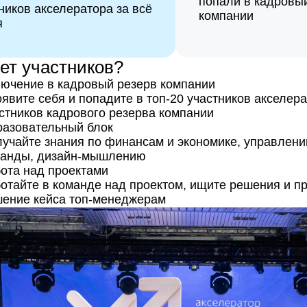
попали в кадровы
ников акселератора за всё
компании
я
ет участников?
ючение в кадровый резерв компании
явите себя и попадите в топ-20 участников акселерат
стников кадрового резерва компании
азовательный блок
учайте знания по финансам и экономике, управлени
манды, дизайн-мышлению
ота над проектами
отайте в команде над проектом, ищите решения и пр
ение кейса топ-менеджерам