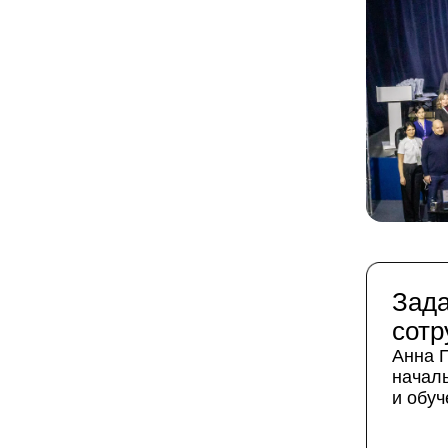
Зада
сотр
Анна 
началь
и обу