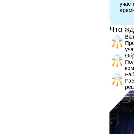
участ
врем
Что жд
Вкл
Про
уча
Обр
Пол
ко
Раб
Раб
реш