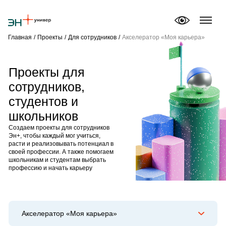
Главная
/
Проекты
/
Для сотрудников
/
Акселератор «Моя карьера»
Проекты для
сотрудников,
Об Эн+ Универе
студентов и
Обучение и услуги
Проекты
школьников
Создаем проекты для сотрудников
Новости
Эн+, чтобы каждый мог учиться,
расти и реализовывать потенциал в
своей профессии. А также помогаем
школьникам и студентам выбрать
профессию и начать карьеру
Акселератор «Моя карьера»