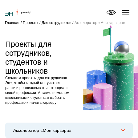
Главная
/
Проекты
/
Для сотрудников
/
Акселератор «Моя карьера»
Проекты для
сотрудников,
Об Эн+ Универе
студентов и
Обучение и услуги
Проекты
школьников
Создаем проекты для сотрудников
Новости
Эн+, чтобы каждый мог учиться,
расти и реализовывать потенциал в
своей профессии. А также помогаем
школьникам и студентам выбрать
профессию и начать карьеру
Акселератор «Моя карьера»